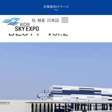
BE:FIRST 2nd Fan
Meeting -Hello My
検索
日本語
English
”BESTY” vol.2-