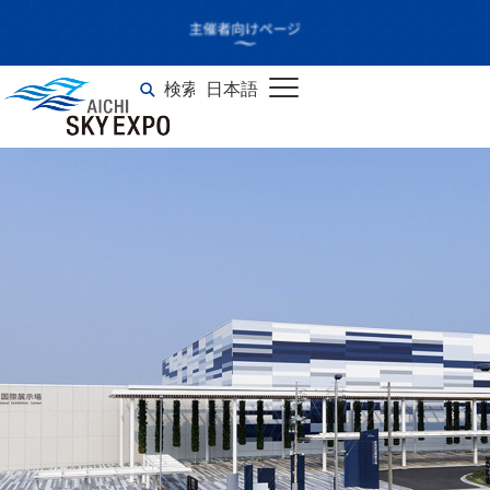
ASIAN HIPHOP
CONNECTION “AH1”
検索
日本語
English