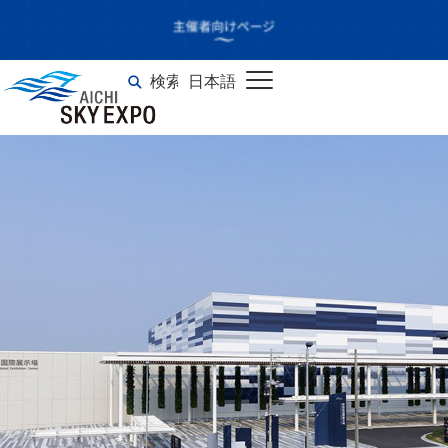
Advanced Air Mobility
Asia Symposium
検索
日本語
English