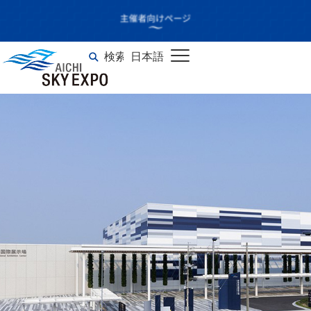
SAIKOU×LUSH vol.4
in JAPAN
検索
日本語
English