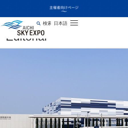
Official髭男dism one-
man tour 2021-2022 -
検索
日本語
English
Editorial-