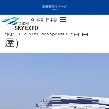
第2回 名古屋 次世代
3Dプリンタ展（通
検索
日本語
English
称：AM Japan 名古
屋）