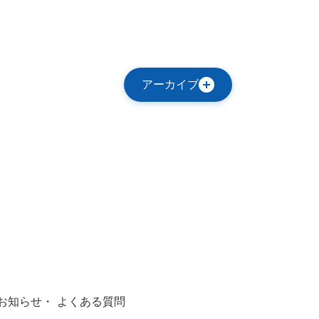
2029
2029
2029
2030
2030
2030
2030
アーカイブ
10
11
12
1
2
3
4
お知らせ
よくある質問