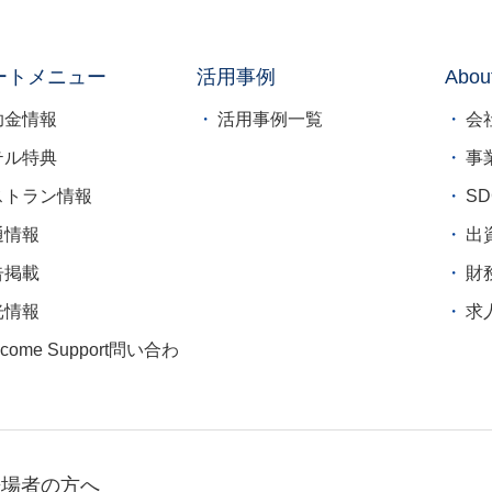
ートメニュー
活用事例
Abou
助金情報
活用事例一覧
会
テル特典
事
ストラン情報
S
通情報
出
告掲載
財
光情報
求
lcome Support問い合わ
来場者の方へ