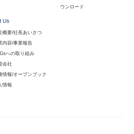
ウンロード
t Us
社概要/社長あいさつ
業内容/事業報告
DGsへの取り組み
資会社
務情報/オープンブック
人情報