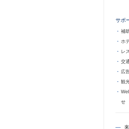
サポ
補
ホ
レ
交
広
観
We
せ