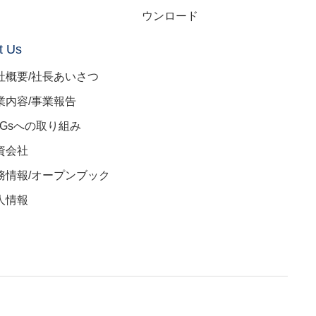
ウンロード
t Us
社概要/社長あいさつ
業内容/事業報告
DGsへの取り組み
資会社
務情報/オープンブック
人情報