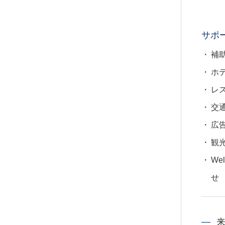
サポ
補
ホ
レ
交
広
観
We
せ