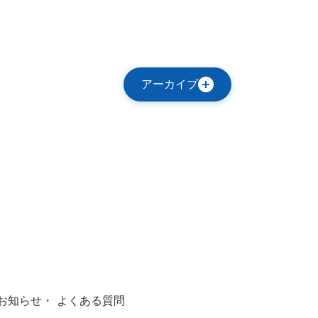
2027
2027
2027
2027
2027
2027
2027
アーカイブ
6
7
8
9
10
11
12
お知らせ
よくある質問