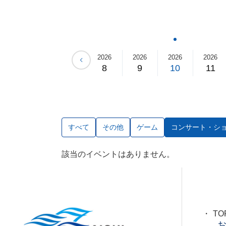
26
2026
2026
2026
2026
2026
2026
5
6
7
8
9
10
11
すべて
その他
ゲーム
コンサート・シ
該当のイベントはありません。
TO