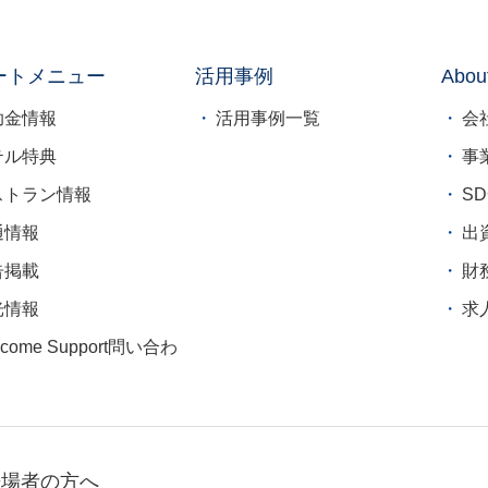
ートメニュー
活用事例
Abou
助金情報
活用事例一覧
会
テル特典
事
ストラン情報
S
通情報
出
告掲載
財
光情報
求
lcome Support問い合わ
来場者の方へ